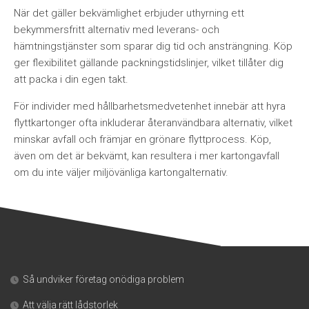
När det gäller bekvämlighet erbjuder uthyrning ett
bekymmersfritt alternativ med leverans- och
hämtningstjänster som sparar dig tid och ansträngning. Köp
ger flexibilitet gällande packningstidslinjer, vilket tillåter dig
att packa i din egen takt.
För individer med hållbarhetsmedvetenhet innebär att hyra
flyttkartonger ofta inkluderar återanvändbara alternativ, vilket
minskar avfall och främjar en grönare flyttprocess. Köp,
även om det är bekvämt, kan resultera i mer kartongavfall
om du inte väljer miljövänliga kartongalternativ.
Så undviker företag onödiga problem
Att välja rätt lådstorlek