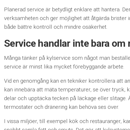
Planerad service är betydligt enklare att hantera. D
verksamheten och ger möjlighet att åtgärda brister in
både bättre kontroll och mindre osäkerhet.
Service handlar inte bara om 
Många tänker på kylservice som något man beställer
service är minst lika mycket förebyggande arbete.
Vid en genomgång kan en tekniker kontrollera att a
kan innebära att mäta temperaturer, se över tryck, ko
delar och upptäcka tecken på läckage eller slitage. Ä
termostater och dränering kan behöva ses över.
I vissa miljöer, till exempel kök och restauranger, 
snabbt samla fett och smuts. Det gör att kylsysteme