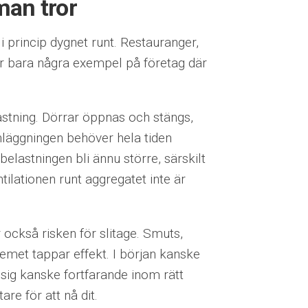
man tror
 princip dygnet runt. Restauranger,
 är bara några exempel på företag där
lastning. Dörrar öppnas och stängs,
anläggningen behöver hela tiden
lastningen bli ännu större, särskilt
ilationen runt aggregatet inte är
 också risken för slitage. Smuts,
temet tappar effekt. I början kanske
sig kanske fortfarande inom rätt
re för att nå dit.