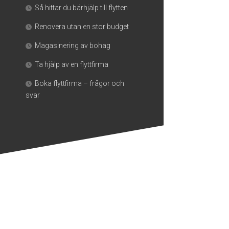
Så hittar du bärhjälp till flytten
Renovera utan en stor budget
Magasinering av bohag
Ta hjälp av en flyttfirma
Boka flyttfirma – frågor och
svar