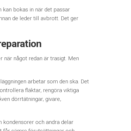
en kan bokas in när det passar
nan de leder till avbrott. Det ger
reparation
 när något redan är trasigt. Men
nläggningen arbetar som den ska. Det
ntrollera fläktar, rengöra viktiga
ven dörrtätningar, givare,
kan kondensorer och andra delar
t får sämre förutsättningar och