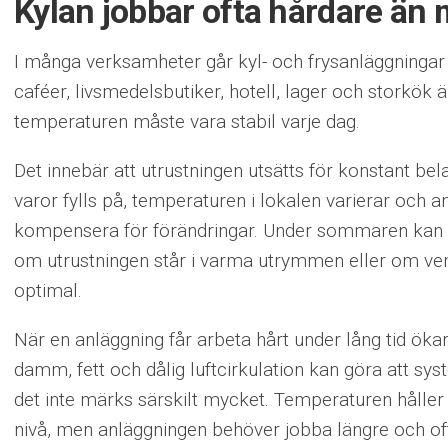
Kylan jobbar ofta hårdare än 
I många verksamheter går kyl- och frysanläggningar i
caféer, livsmedelsbutiker, hotell, lager och storkök
temperaturen måste vara stabil varje dag.
Det innebär att utrustningen utsätts för konstant be
varor fylls på, temperaturen i lokalen varierar och 
kompensera för förändringar. Under sommaren kan be
om utrustningen står i varma utrymmen eller om vent
optimal.
När en anläggning får arbeta hårt under lång tid ökar
damm, fett och dålig luftcirkulation kan göra att sys
det inte märks särskilt mycket. Temperaturen håller 
nivå, men anläggningen behöver jobba längre och ofta